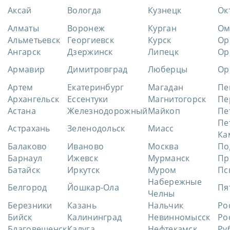
Аксай
Вологда
Кузнецк
Ок
Алматы
Воронеж
Курган
Ом
Альметьевск
Георгиевск
Курск
Ор
Ангарск
Дзержинск
Липецк
Ор
Армавир
Димитровград
Люберцы
Ор
Артем
Екатеринбург
Магадан
Пе
Архангельск
Ессентуки
Магнитогорск
Пе
Астана
Железнодорожный
Майкоп
Пе
Пе
Астрахань
Зеленодольск
Миасс
Ка
Балаково
Иваново
Москва
По
Барнаул
Ижевск
Мурманск
Пр
Батайск
Иркутск
Муром
Пс
Набережные
Белгород
Йошкар-Ола
Пя
Челны
Березники
Казань
Нальчик
Ро
Бийск
Калининград
Невинномысск
Ро
Благовещенск
Калуга
Нефтекамск
Ру