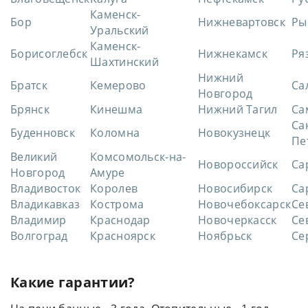
Каменск-
Бор
Нижневартовск
Ры
Уральский
Каменск-
Борисоглебск
Нижнекамск
Ря
Шахтинский
Нижний
Братск
Кемерово
Са
Новгород
Брянск
Кинешма
Нижний Тагил
Са
Са
Буденновск
Коломна
Новокузнецк
Пе
Великий
Комсомольск-на-
Новороссийск
Са
Новгород
Амуре
Владивосток
Королев
Новосибирск
Са
Владикавказ
Кострома
Новочебоксарск
Се
Владимир
Краснодар
Новочеркасск
Се
Волгоград
Красноярск
Ноябрьск
Се
Какие гарантии?