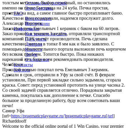
толстым металлом. Выбор огромный, но остановились
Отзывы покупателей
именно на печке Быстрица на 24 куба. Печка простая,
Видео отзывы
приятная на вид, а самое главное быстро протапливает баню.
FAQ
Качество и цена порадовали, надеемся прослужит долго.
Вопрос-ответ
Александр Воронеж
Инструкции
Заказывал печь Емельяныч 1 керамик с баком на 60 литров.
Информация
Заказ пришёл в течение 3 недель, отправляли транспортной
Как заказать на сайте
компанией ПЭК за счёт производителя. Печь сделана
Где купить
качественно, металл в топке 8 мм как и было заявлено. С
Дилерам
помощью дополнительного портала выложили печь кирпичом
Новости
без всяких проблем. Топится быстро. Пока никаких
Видео
нареканий нет. Буду всем рекомендовать производителя.
О компании
Челябинск
Контакты
Прошлой осенью покупал печь Емельяныч 3 керамик.
Корзина
Сделали в срок, отправили в Уфу за свой счёт. В феврале
установили, При первой закладке сильно задымила, сгорала
краска. Совет: перед установкой протопить на улице часика 2.
Со своей задачей справляется отлично. Порадовала закрытая
каменка, покупалась как дополнение к печке. Спасибо
большое за проделанную работу, буду всем советовать ваши
печи!
Самир Уфа
[url=
https://pragmaticplaygame.ru/]pragmaticplaygame.ru[/url
]
Richarddooff
Welcome to the official online portal of 1 Win Casino, your premier